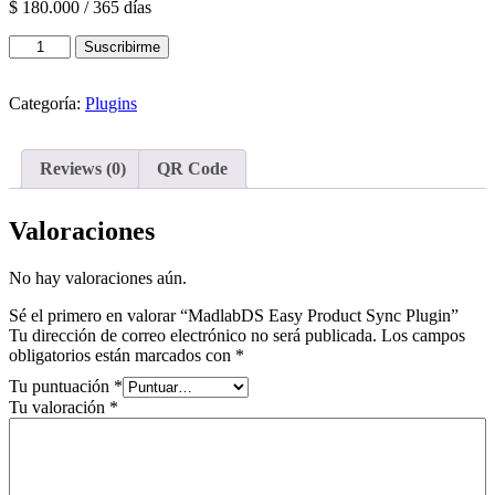
$
180.000
/ 365 días
MadlabDS
Suscribirme
Easy
Product
Sync
Categoría:
Plugins
Plugin
cantidad
Reviews (0)
QR Code
Valoraciones
No hay valoraciones aún.
Sé el primero en valorar “MadlabDS Easy Product Sync Plugin”
Tu dirección de correo electrónico no será publicada.
Los campos
obligatorios están marcados con
*
Tu puntuación
*
Tu valoración
*