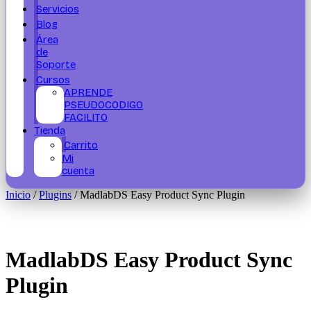
Servicios
Blog
Área
de
Soporte
Cursos
APRENDE
PSEUDOCODIGO
FACILITO
Tienda
Carrito
Mi
cuenta
Inicio
/
Plugins
/ MadlabDS Easy Product Sync Plugin
MadlabDS Easy Product Sync
Plugin