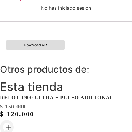
No has iniciado sesión
Download QR
Otros productos de:
Esta tienda
RELOJ T900 ULTRA + PULSO ADICIONAL
$
150.000
$
120.000
E
l
E
p
l
r
p