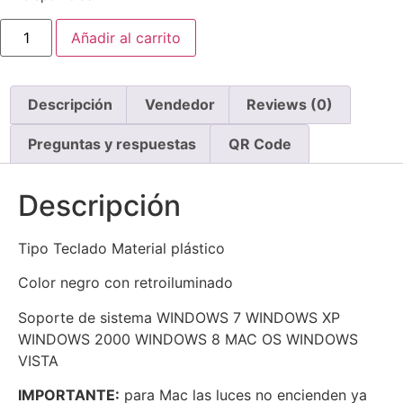
$ 179.900.
$ 148.900.
COMBO
Añadir al carrito
GAMER
TECLADO
MOUSE
AUDÍFONOS
cantidad
Descripción
Vendedor
Reviews (0)
Preguntas y respuestas
QR Code
Descripción
Tipo Teclado Material plástico
Color negro con retroiluminado
Soporte de sistema WINDOWS 7 WINDOWS XP
WINDOWS 2000 WINDOWS 8 MAC OS WINDOWS
VISTA
IMPORTANTE:
para Mac las luces no encienden ya