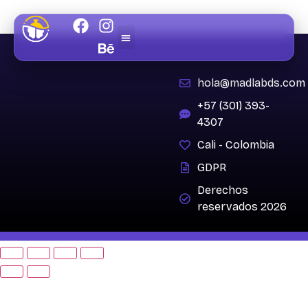
Courses
hola@madlabds.com
+57 (301) 393-
Área de Soporte
4307
Cali - Colombia
GDPR
Derechos
reservados 2026
Hecho con
por
Madlab Estudio de Diseño