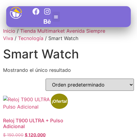
Inicio
/
Tienda Multimarket Avenida Siempre
Viva
/
Tecnología
/ Smart Watch
Área de Soporte
Smart Watch
Mostrando el único resultado
¡Oferta!
Reloj T900 ULTRA + Pulso
Adicional
$
150.000
$
120.000