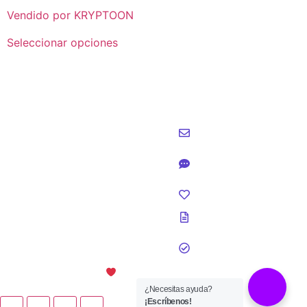
Vendido por KRYPTOON
Seleccionar opciones
hola@madlabds.com
+57 (301) 393-
4307
Cali - Colombia
GDPR
Derechos
reservados 2026
Hecho con
por
Madlab Estudio de Diseño
¿Necesitas ayuda?
¡Escríbenos!