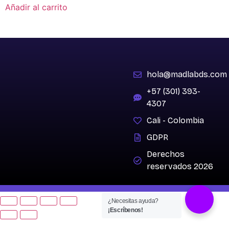
Añadir al carrito
hola@madlabds.com
+57 (301) 393-
4307
Cali - Colombia
GDPR
Derechos
reservados 2026
Hecho con
por
Madlab Estudio de Diseño
¿Necesitas ayuda?
¡Escríbenos!