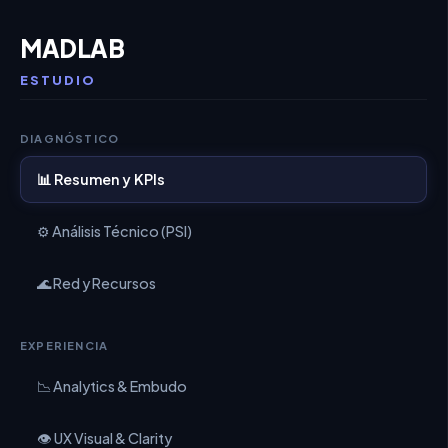
MADLAB
ESTUDIO
DIAGNÓSTICO
📊 Resumen y KPIs
⚙️ Análisis Técnico (PSI)
🌊 Red y Recursos
EXPERIENCIA
📉 Analytics & Embudo
👁️ UX Visual & Clarity