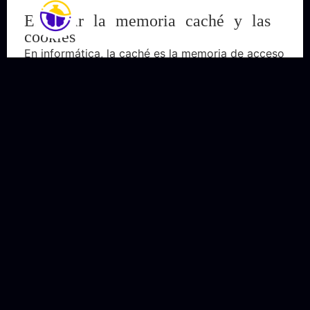
Eliminar la memoria caché y las
cookies
En informática, la caché es la memoria de acceso
rápido de una computadora, que guarda
temporalmente los datos recientemente
procesados.
LEER MÁS
Octubre 23, 2024